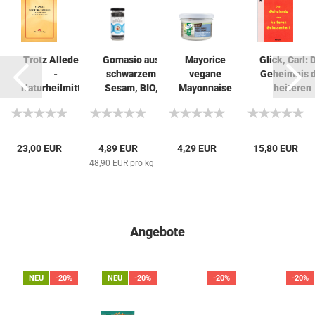
Trotz Alledem
Gomasio aus
Mayorice
Glick, Carl: 
-
schwarzem
vegane
Geheimnis 
Naturheilmittel
Sesam, BIO,
Mayonnaise
heiteren
und
Clearspring,...
mit
Gelassenheit,
Makrobiotik,...
Kräutern,...
23,00 EUR
4,89 EUR
4,29 EUR
15,80 EUR
g
48,90 EUR pro kg
Angebote
NEU
-20%
NEU
-20%
-20%
-20%