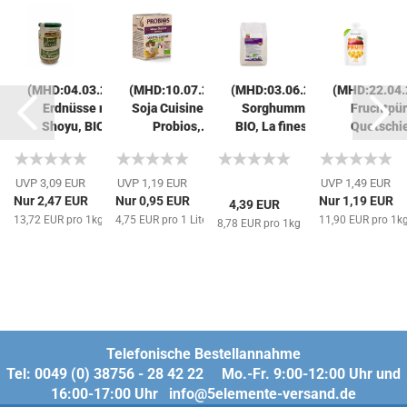
2025)
(MHD:04.03.2026)
(MHD:10.07.2026)
(MHD:03.06.2026)
(MHD:22.04.
Erdnüsse mit
Soja Cuisine, BIO,
Sorghummehl,
Fruchtpü
angen,
Shoyu, BIO,...
Probios,...
BIO, La finestra...
Quetschie
UVP 3,09 EUR
UVP 1,19 EUR
UVP 1,49 EUR
Nur 2,47 EUR
Nur 0,95 EUR
Nur 1,19 EUR
4,39 EUR
g
13,72 EUR pro 1kg
4,75 EUR pro 1 Liter
11,90 EUR pro 1k
8,78 EUR pro 1kg
Telefonische Bestellannahme
Tel: 0049 (0) 38756 - 28 42 22 Mo.-Fr. 9:00-12:00 Uhr und
16:00-17:00 Uhr info@5elemente-versand.de