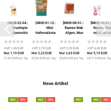
26)
(MHD:22.04.2026)
(MHD:01.12.2025)
[MHD:08.01.2026]
[MHD:16.01.
O,
Fruchtpüree
Mini
Ramen Wakame
Ramen Nud
g
Quetschie...
Hafersalzstangen,
Algen, Muso,...
mit Miso un
BIO,...
UVP 1,49 EUR
UVP 2,79 EUR
UVP 3,29 EUR
UVP 6,49 EUR
Nur 1,19 EUR
Nur 2,23 EUR
Nur 2,63 EUR
Nur 5,19 EUR
11,90 EUR pro 1kg
22,30 EUR pro 1kg
29,89 EUR pro 1kg
24,71 EUR pro 1k
Neue Artikel
NEU
-20%
NEU
-20%
NEU
NEU
-20%