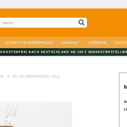
Lieferland
KOSMETIK & KÖRPERPFLEGE
HAUSHALT
LITERATUR
GUTSC
DKOSTENFREI NACH DEUTSCHLAND AB 100 €
·
MINDESTBESTELLWE
»
nke
Mu Tee, Selbstabfüllung, 100 g
Konto e
M
Passwo
Ar
Li