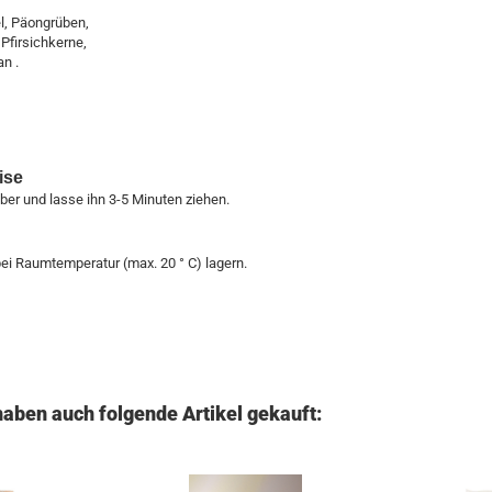
l, Päongrüben,
Pfirsichkerne,
n .
ise
r und lasse ihn 3-5 Minuten ziehen.
ei Raumtemperatur (max. 20 ° C) lagern.
haben auch folgende Artikel gekauft: