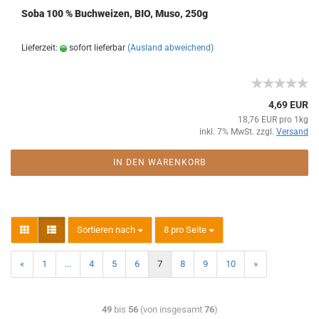
Soba 100 % Buchweizen, BIO, Muso, 250g
Lieferzeit:
sofort lieferbar
(Ausland abweichend)
4,69 EUR
18,76 EUR pro 1kg
inkl. 7% MwSt. zzgl.
Versand
IN DEN WARENKORB
Sortieren nach
8 pro Seite
«
1
...
4
5
6
7
8
9
10
»
49
bis
56
(von insgesamt
76
)