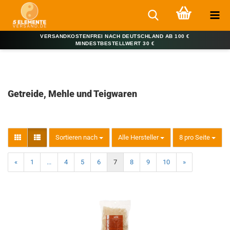
VERSANDKOSTENFREI NACH DEUTSCHLAND AB 100 €
MINDESTBESTELLWERT 30 €
Getreide, Mehle und Teigwaren
Sortieren nach
Alle Hersteller
8 pro Seite
«
1
...
4
5
6
7
8
9
10
»