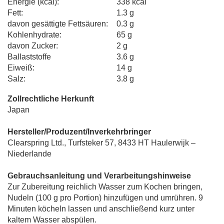
Energie (kcal):
338 kcal
Fett:
1.3 g
davon gesättigte Fettsäuren:
0.3 g
Kohlenhydrate:
65 g
davon Zucker:
2 g
Ballaststoffe
3.6 g
Eiweiß:
14 g
Salz:
3.8 g
Zollrechtliche Herkunft
Japan
Hersteller/Produzent/Inverkehrbringer
Clearspring Ltd., Turfsteker 57, 8433 HT Haulerwijk –
Niederlande
Gebrauchsanleitung und Verarbeitungshinweise
Zur Zubereitung reichlich Wasser zum Kochen bringen,
Nudeln (100 g pro Portion) hinzufügen und umrühren. 9
Minuten köcheln lassen und anschließend kurz unter
kaltem Wasser abspülen.