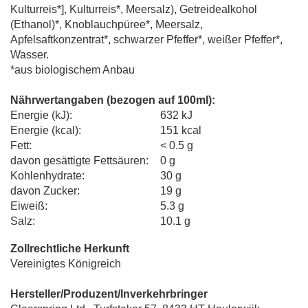
Kulturreis*], Kulturreis*, Meersalz), Getreidealkohol
(Ethanol)*, Knoblauchpüree*, Meersalz,
Apfelsaftkonzentrat*, schwarzer Pfeffer*, weißer Pfeffer*,
Wasser.
*aus biologischem Anbau
Nährwertangaben (bezogen auf 100ml):
Energie (kJ):
632 kJ
Energie (kcal):
151 kcal
Fett:
< 0.5 g
davon gesättigte Fettsäuren:
0 g
Kohlenhydrate:
30 g
davon Zucker:
19 g
Eiweiß:
5.3 g
Salz:
10.1 g
Zollrechtliche Herkunft
Vereinigtes Königreich
Hersteller/Produzent/Inverkehrbringer