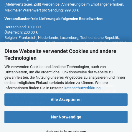
(Mehrwertsteuer, Zoll) werden bei Anlieferung beim Empfänger erhoben.
Maximaler Warenwert pro Sendung: 999,00 €
Versandkostenfreie Lieferung ab folgenden Bestellwerten:
Deutschland: 100,00 €
Österreich: 200,00 €
Belgien, Frankreich, Niederlande, Luxemburg, Tschechische Republik,
Dänemark, Polen, Slowakei, Slowenien, Ungarn, Spanien, Italien: 300,00 €
Schweiz: 500,00 €
Diese Webseite verwendet Cookies und andere
Wir versenden ausschließlich mit DHL.
Technologien
Wir verwenden Cookies und ähnliche Technologien, auch von
Drittanbietern, um die ordentliche Funktionsweise der Website zu
gewährleisten, die Nutzung unseres Angebotes zu analysieren und Ihnen
EIGENABFÜLLUNGEN
ein bestmögliches Einkaufserlebnis bieten zu können. Weitere
Einen Großteil unseres Sortiments können wir Ihnen zu
besonders
Informationen finden Sie in unserer
Datenschutzerklärung
.
günstigen Preisen
anbieten, weil wir viele Artikel selbst abfüllen: ob
Getreide, makrobiotische Spezialitäten (wie Miso, Ume Su oder Shoyu
Alle Akzeptieren
zum Beispiel) oder verschiedene Fette und Öle.
Wir führen auch Großgebinde.
Nur Notwendige