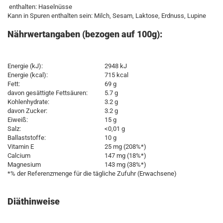
enthalten: Haselnüsse
Kann in Spuren enthalten sein: Milch, Sesam, Laktose, Erdnuss, Lupine
Nährwertangaben (bezogen auf 100g):
Energie (kJ):
2948 kJ
Energie (kcal):
715 kcal
Fett:
69 g
davon gesättigte Fettsäuren:
5.7 g
Kohlenhydrate:
3.2 g
davon Zucker:
3.2 g
Eiweiß:
15 g
Salz:
<0,01 g
Ballaststoffe:
10 g
Vitamin E
25 mg (208%*)
Calcium
147 mg (18%*)
Magnesium
143 mg (38%*)
*% der Referenzmenge für die tägliche Zufuhr (Erwachsene)
Diäthinweise