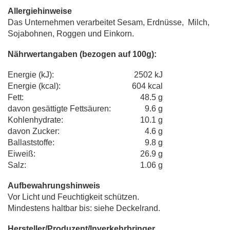
Allergiehinweise
Das Unternehmen verarbeitet Sesam, Erdnüsse, Milch,
Sojabohnen, Roggen und Einkorn.
Nährwertangaben (bezogen auf 100g):
Energie (kJ):
2502 kJ
Energie (kcal):
604 kcal
Fett:
48.5 g
davon gesättigte Fettsäuren:
9.6 g
Kohlenhydrate:
10.1 g
davon Zucker:
4.6 g
Ballaststoffe:
9.8 g
Eiweiß:
26.9 g
Salz:
1.06 g
Aufbewahrungshinweis
Vor Licht und Feuchtigkeit schützen.
Mindestens haltbar bis: siehe Deckelrand.
Hersteller/Produzent/Inverkehrbringer