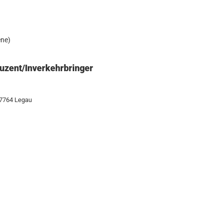
ene)
uzent/Inverkehrbringer
87764 Legau