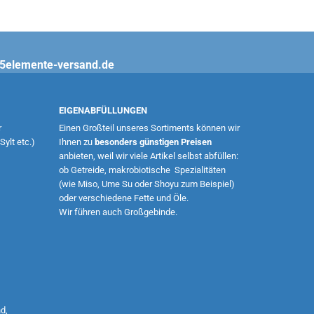
@5elemente-versand.de
EIGENABFÜLLUNGEN
r
Einen Großteil unseres Sortiments können wir
ylt etc.)
Ihnen zu
besonders günstigen Preisen
anbieten, weil wir viele Artikel selbst abfüllen:
ob Getreide, makrobiotische Spezialitäten
(wie Miso, Ume Su oder Shoyu zum Beispiel)
oder verschiedene Fette und Öle.
Wir führen auch Großgebinde.
d,