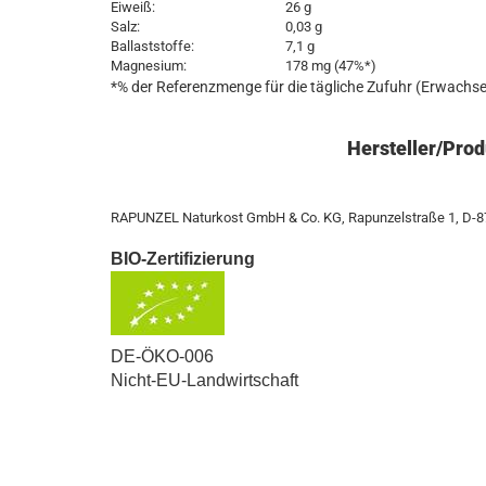
Eiweiß:
26 g
Salz:
0,03 g
Ballaststoffe:
7,1 g
Magnesium:
178 mg (47%*)
*% der Referenzmenge für die tägliche Zufuhr (Erwachs
Hersteller/Prod
RAPUNZEL Naturkost GmbH & Co. KG, Rapunzelstraße 1, D-
BIO-Zertifizierung
DE-ÖKO-006
Nicht-EU-Landwirtschaft