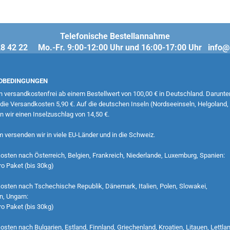
Telefonische Bestellannahme
- 28 42 22 Mo.-Fr. 9:00-12:00 Uhr und 16:00-17:00 Uhr info
DBEDINGUNGEN
rn versandkostenfrei ab einem Bestellwert von 100,00 € in Deutschland. Darunte
die Versandkosten 5,90 €. Auf die deutschen Inseln (Nordseeinseln, Helgoland, S
 wir einen Inselzuschlag von 14,50 €.
versenden wir in viele EU-Länder und in die Schweiz.
sten nach Österreich, Belgien, Frankreich, Niederlande, Luxemburg, Spanien:
ro Paket (bis 30kg)
sten nach Tschechische Republik, Dänemark, Italien, Polen, Slowakei,
n, Ungarn:
ro Paket (bis 30kg)
sten nach Bulgarien, Estland, Finnland, Griechenland, Kroatien, Litauen, Lettlan