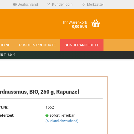
Deutschland
Kundenlogin
Merkzettel
Ihr Warenkorb
0,00 EUR
HEINE
RUSCHIN PRODUKTE
SONDERANGEBOTE
RT 30 €
rstellen
rdnussmus, BIO, 250 g, Rapunzel
rt vergessen?
t.Nr.:
1562
eferzeit:
sofort lieferbar
(Ausland abweichend)