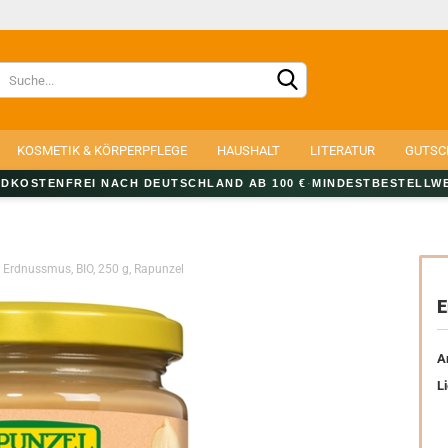
Lieferland
KOSMETIK & KÖRPERPFLEGE
HAUSHALT
LITERATUR
GUTSC
DKOSTENFREI NACH DEUTSCHLAND AB 100 €
·
MINDESTBESTELLWE
Erdnussmus, BIO, 250 g, Rapunzel
Konto e
E
Passwo
Ar
Li