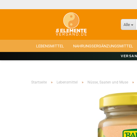
Alle
LEBENSMITTEL
NAHRUNGSERGÄNZUNGSMITTEL
VERSAN
»
»
»
Startseite
Lebensmittel
Nüsse, Saaten und Muse