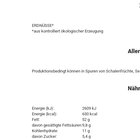
ERDNÜSSE*
*aus kontrolliert ökologischer Erzeugung
Alle
Produktionsbedingt können in Spuren von Schalenfrüchte, Se
Nähr
Energie (kJ):
2609 kJ
Energie (kcal):
630 kcal
Fett:
52 g
davon gesättigte Fettsäuren:
9,8 g
Kohlenhydrate:
11 g
davon Zucker:
5,4 g