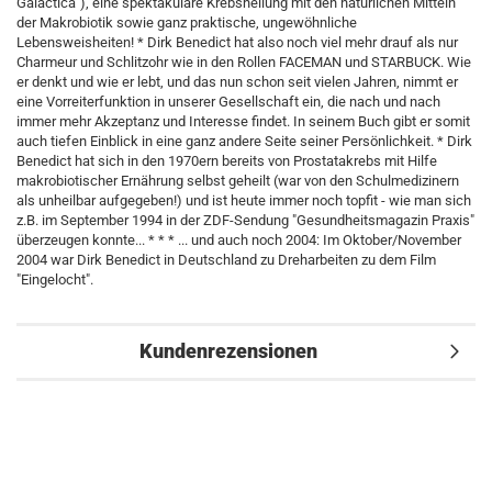
Galactica"), eine spektakuläre Krebsheilung mit den natürlichen Mitteln
der Makrobiotik sowie ganz praktische, ungewöhnliche
Lebensweisheiten! * Dirk Benedict hat also noch viel mehr drauf als nur
Charmeur und Schlitzohr wie in den Rollen FACEMAN und STARBUCK. Wie
er denkt und wie er lebt, und das nun schon seit vielen Jahren, nimmt er
eine Vorreiterfunktion in unserer Gesellschaft ein, die nach und nach
immer mehr Akzeptanz und Interesse findet. In seinem Buch gibt er somit
auch tiefen Einblick in eine ganz andere Seite seiner Persönlichkeit. * Dirk
Benedict hat sich in den 1970ern bereits von Prostatakrebs mit Hilfe
makrobiotischer Ernährung selbst geheilt (war von den Schulmedizinern
als unheilbar aufgegeben!) und ist heute immer noch topfit - wie man sich
z.B. im September 1994 in der ZDF-Sendung "Gesundheitsmagazin Praxis"
überzeugen konnte... * * * ... und auch noch 2004: Im Oktober/November
2004 war Dirk Benedict in Deutschland zu Dreharbeiten zu dem Film
"Eingelocht".
Kundenrezensionen