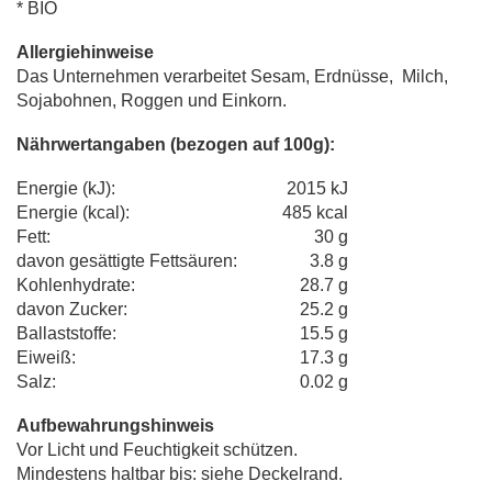
* BIO
Allergiehinweise
Das Unternehmen verarbeitet Sesam, Erdnüsse, Milch,
Sojabohnen, Roggen und Einkorn.
Nährwertangaben (bezogen auf 100g):
Energie (kJ):
2015 kJ
Energie (kcal):
485 kcal
Fett:
30 g
davon gesättigte Fettsäuren:
3.8 g
Kohlenhydrate:
28.7 g
davon Zucker:
25.2 g
Ballaststoffe:
15.5 g
Eiweiß:
17.3 g
Salz:
0.02 g
Aufbewahrungshinweis
Vor Licht und Feuchtigkeit schützen.
Mindestens haltbar bis: siehe Deckelrand.